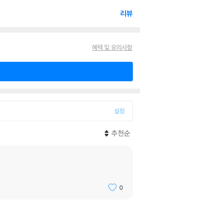
리뷰
혜택 및 유의사항
설정
추천순
0