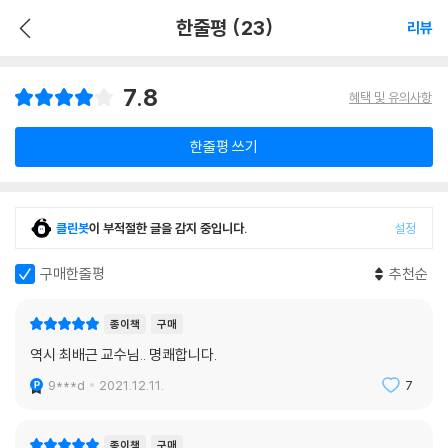
한줄평 (23)
리뷰
7.8
혜택 및 유의사항
한줄평 쓰기
클린봇
이 부적절한 글을 감지 중입니다.
설정
구매한줄평
추천순
종이책
구매
역시 최배근 교수님.. 명쾌합니다.
9***d
2021.12.11.
7
종이책
구매