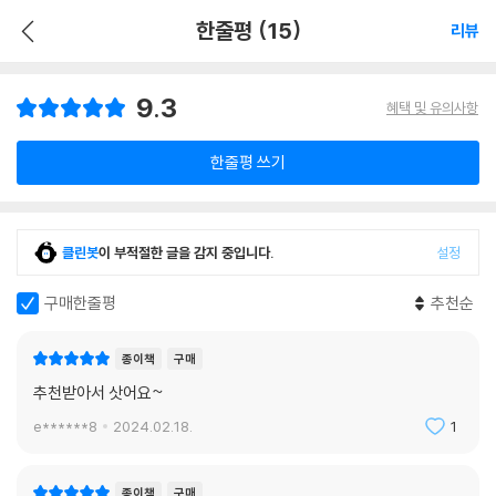
한줄평 (15)
리뷰
9.3
혜택 및 유의사항
한줄평 쓰기
클린봇
이 부적절한 글을 감지 중입니다.
설정
구매한줄평
추천순
종이책
구매
추천받아서 삿어요~
e******8
2024.02.18.
1
종이책
구매