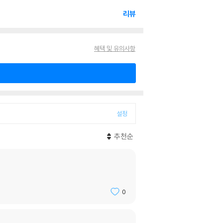
리뷰
혜택 및 유의사항
설정
추천순
0