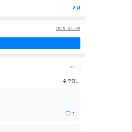
리뷰
혜택 및 유의사항
설정
추천순
2