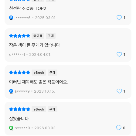
천선란 소설중 TOP2
j******6
2025.03.01.
1
종이책
구매
작은 책이 큰 무게가 있습니다
c******l
2024.04.01.
1
eBook
구매
여러번 재독해도 좋은 작품이에요.
a*****9
2023.10.15.
1
eBook
구매
잘봤습니다
b*****0
2026.03.03.
0