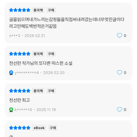
종이책
구매
글을읽으며내가느끼는감정들을직접써내려갔는데너무멋진글이다
라고만해도백번적은거같음
s***3
2026.02.21.
0
종이책
구매
천선란 작가님의 또다른 따스한 소설
y*********4
2026.02.20.
0
종이책
구매
천선란 최고
k******0
2025.11.19.
0
eBook
구매