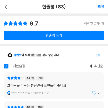
한줄평 (83)
리뷰
9.7
혜택 및 유의사항
한줄평 쓰기
클린봇
이 부적절한 글을 감지 중입니다.
설정
구매한줄평
추천순
종이책
구매
그리움을 다루는 천선란식 표현들이 좋네요
f*********4
2022.11.12.
2
종이책
구매