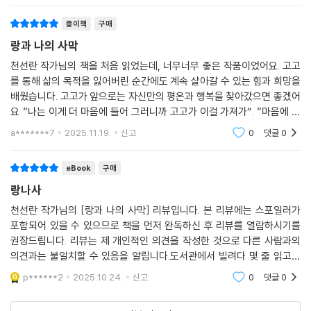
종이책
구매
랑과 나의 사막
천선란 작가님의 책을 처음 읽었는데, 너무너무 좋은 작품이었어요. 고고
를 통해 삶의 목적을 잃어버린 순간에도 계속 살아갈 수 있는 힘과 희망을
배웠습니다. 고고가 앞으로는 자신만의 평온과 행복을 찾아갔으면 좋겠어
요 ”나는 이게 더 마음에 들어 그러니까 고고가 이걸 가져가“. ”마음에 드
는 걸 가져야 하는거 아닌 가? “아니, 마음에 드는 걸 선물해야 해. 그래야
a*******7
2025.11.19.
신고
0
댓글
0
너한테 준
eBook
구매
랑나사
천선란 작가님의 [랑과 나의 사막] 리뷰입니다. 본 리뷰에는 스포일러가
포함되어 있을 수 있으므로 책을 먼저 완독하신 후 리뷰를 열람하시기를
권장드립니다. 리뷰는 제 개인적인 의견을 작성한 것으로 다른 사람과의
의견과는 불일치할 수 있음을 알립니다.도서관에서 빌려다 몇 줄 읽고는
후다닥 반납했습니다. 사서 읽으려고... 너무 아름다운 이야기예요 ㅎㅎ 정
p******2
2025.10.24.
신고
0
댓글
0
말 제 취향이라서