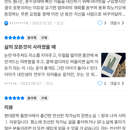
먼트 扮)은, 혼수상태에 빠진 아들을 대신하기 위해 데이빗을 구입했지만
결국 로봇이라는 이유로 유기한 엄마와의 재회를 꿈꾸며 동화 피노키오에
등장하는 푸른 요정을 향해 이천 년 동안 자신을 사람으로 바꾸어달라는
기도를 드린다. 그러다 더 이상 지구에 존재하지 않게 된 인류를 대신해서
k*******8
2022.12.22.
신고
3
댓글
0
지구 생태계를
종이책
구매
삶의 모든것이 사라졌을 때
눈만 마주쳐도 미소를 지어주고, 두팔을 벌리면 품안에 쏙
안겨드는 따뜻함을 주고, 곁에 없더라도 떠올리면 삶의 이
유가 되는 이. 나는 운이 좋게도 그런 아이가 둘이나 있다.
아이가 내인생의 전부가 되어줄순 없지만, 우는 것 외에
아무것도 할수없는 조그마한 생명체가 뱃속에서부터 열
v****e
2023.06.27.
신고
2
댓글
0
달을 품고있다가 세상밖으로 꺼내어지는 그순간 나에겐,
상상도 해보지 못했던 아주아주
종이책
구매
리뷰
현대문학 출판사에서 출간한 천선란 작가님의 장편소설 ＜랑과 나의 사막
＞ 리뷰입니다. 평소에 천선란 작가님 글을 좋아하거나 SF소설에 흥미가
많은 분들이라면 이 또한 재밌게 읽을 수 있을 거 같습니다. 저는 천선란 작