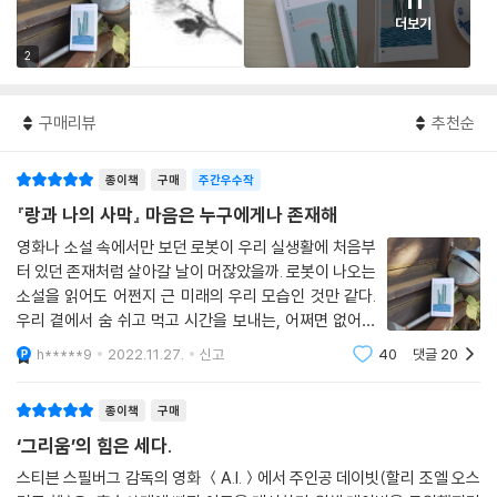
11
더보기
2
구매리뷰
추천순
종이책
구매
주간우수작
『랑과 나의 사막』 마음은 누구에게나 존재해
영화나 소설 속에서만 보던 로봇이 우리 실생활에 처음부
터 있던 존재처럼 살아갈 날이 머잖았을까. 로봇이 나오는
소설을 읽어도 어쩐지 근 미래의 우리 모습인 것만 같다.
우리 곁에서 숨 쉬고 먹고 시간을 보내는, 어쩌면 없어서
는 안 될 단 하나의 친구인 것만 같다. 멸망한 세계, 사막
h*****9
2022.11.27.
신고
40
댓글
20
에서 함께 살던 인간, 랑이 죽었다. 다른 인간들보다 이른
나이에, 랑의 엄마 조가 죽은 나
종이책
구매
‘그리움’의 힘은 세다.
스티븐 스필버그 감독의 영화 ＜A.I.＞에서 주인공 데이빗(할리 조엘 오스