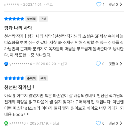
누군가가 살아가는 이야기에 가슴이 서늘해지면서도, 존재의 사라짐 후에
n******i
2023.11.01.
신고
1
댓글
0
도 그 존재
종이책
구매
랑과 나의 사막
천선락 작가 [ 랑과 나의 사막 ]천선락 작가님의 소설은 SF세상 속에서 늘
따스함을 보여주는 것 같다. 자칫 SF소재로 인해 상막할 수 있는 주제를 작
가님만의 문체와 분위기로 독자들의 마음을 부드럽게 돌봐준다고 생각한
다. 이 책 또한 그중 하나였다.
y*********4
2026.02.20.
신고
0
댓글
0
종이책
구매
천선란 작가님!!
아직 읽어보지 않았지만 책은 파손없이 잘 배송되었네요 천선란 작가님의
천개의 파랑을 읽고 다음에 뭘 읽지 찾다가 구매하게 된 책입니다. 이번엔
어떤 따스한 sf소설의 이야기 일지 빨리 읽어보고 싶어요 너무 기대가 되
네용ㅎṑṑṑ !!!!
k******0
2025.11.19.
신고
0
댓글
0