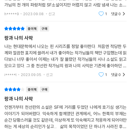
가님의 천 개의 파랑처럼 SF소설이지만 어렵지 않고 사람 냄새 나는 소설
을 좋아해서 이 소설 또한 너무 취향이었습니다. 랑과 숲, 자연들이 나오는
h*****9
2023.09.08.
신고
1
댓글
0
분위기가 천
종이책
구매
랑과 나의 사막
나는 현대문학에서 나오는 핀 시리즈를 정말 좋아한다. 처음엔 적당한 두
께와 낄끔한 표지에 끌려서 내가 좋아하는 작가님들의 책만 구입했는데 읽
다보니 너무 좋아서 이제는 내가 잘 몰랐던 작가님들의 시나 소설도 읽고
모으고 있다. 그 중 천선란 작가님의 랑과 나의 사막은 기존에 좋아하던 작
가님의 소설을 구매한 것! 원래 sf 문학을 즐겨 읽지 않던 나의 편견을 부
i*****t
2023.09.05.
신고
1
댓글
0
숴준 작가님 중
종이책
구매
랑과 나의 사막
언젠가부터 천선란의 소설은 SF에 거리를 두었던 나에게 호기심 생기는
이야기가 되어버렸다. 익숙하게 함께였던 관계에서, 어느 한쪽의 부재는
순간 당황스러울 것도 같은데, 이상하게 또 익숙해지고 적응하게 되어야만
하는 게 세상의 순리인가 싶고... 삶의 목적이었던 단 하나가 사라진 후에