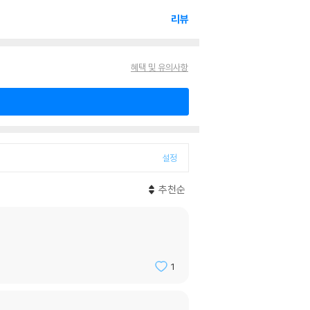
리뷰
혜택 및 유의사항
설정
추천순
1