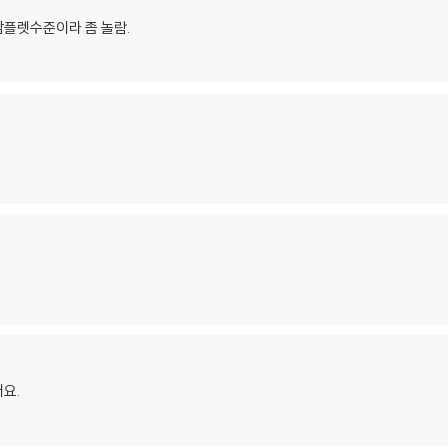
팜플렛수준이라 좀 놀람.
요.