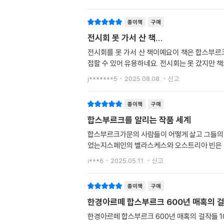
종이책
구매
전시회 못 가서 산 책...
전시회를 못 가서 산 책이예요이 책은 합스부르크
접할 수 있어 유용하네요. 전시회는 못 갔지만 
j*******5
2025.08.08.
신고
종이책
구매
합스부르크를 알리는 작품 세계
합스부르크가문의 사람들이 어떻게 살고 그들의
었는지스페인의 벨라스케스와 오스트리아 빈은 어
i***6
2025.05.11.
신고
종이책
구매
한경아르떼 합스부르크 600년 매혹의 걸
한경아르떼 합스부르크 600년 매혹의 걸작들 100배 즐기기 리뷰입니다. 합스부르크 전시회가 성황리에 끝났습니다