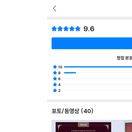
9.6
평점 분
10
8
6
4
2
포토/동영상 (40)