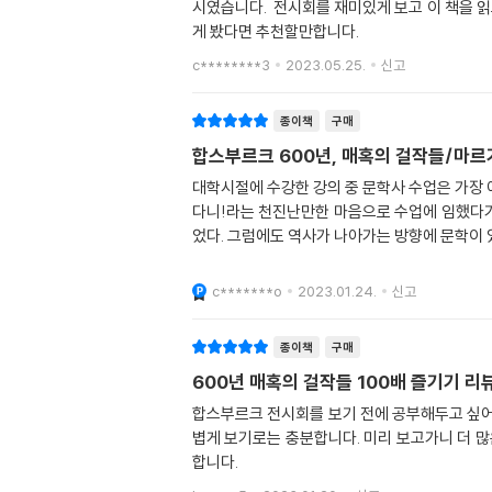
시였습니다. 전시회를 재미있게 보고 이 책을 읽으며 미처 보지 못한 부분을 다시 볼 수 있었습니다. 놓친 부분, 기억해야 할 부분을 다양하게 짚어주네요. 합스부르크 전을 재밌
게 봤다면 추천할만합니다.
c********3
2023.05.25.
신고
종이책
구매
합스부르크 600년, 매혹의 걸작들/마
대학시절에 수강한 강의 중 문학사 수업은 가장 
다니!라는 천진난만한 마음으로 수업에 임했다가 
었다. 그럼에도 역사가 나아가는 방향에 문학이 
c*******o
2023.01.24.
신고
종이책
구매
600년 매혹의 걸작들 100배 즐기기 리
합스부르크 전시회를 보기 전에 공부해두고 싶어
볍게 보기로는 충분합니다. 미리 보고가니 더 많
합니다.