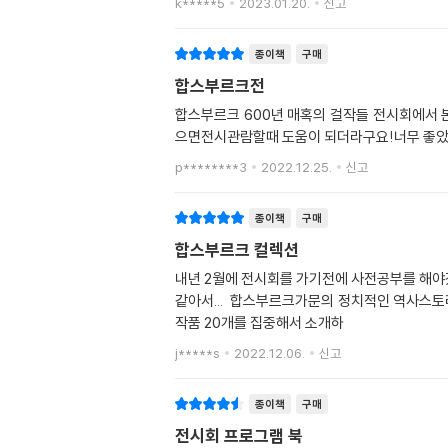
k*****5
2023.01.20.
신고
종이책
구매
합스부르크전
합스부르크 600년 매혹의 걸작들 전시회에서 
으면전시관람할때 도움이 되더라구요!너무 좋았던
p********3
2022.12.25.
신고
종이책
구매
합스부르크 컬렉션
내년 2월에 전시회를 가기전에 사전공부를 해야겠다 싶어서 구매를 하였네요. 이 책 외에도 합스부르크관련서
같아서... 합스부르크가문의 정치적인 역사스토리는 어느정도는 알고있지만 아무래도 전시회는 문화적인 부
작품 20개를 집중해서 소개하
j*****s
2022.12.06.
신고
종이책
구매
전시회 프로그램 북