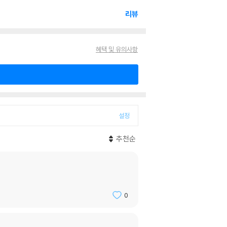
리뷰
혜택 및 유의사항
설정
추천순
0