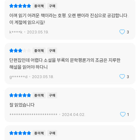
종이책
구매
아껴 읽기 어려운 책이라는 호평. 오랜 팬이라 진심으로 공감합니다.
이 계절에 읽으시길!
k****k
2023.05.19.
3
종이책
구매
단편집인데 어렵다 소설을 부록의 문학평론가의 조금은 지루한
해설을 읽어야 하다니
g******d
2023.05.18.
3
종이책
구매
잘 읽었습니다
**********************
2024.04.02.
1
종이책
구매