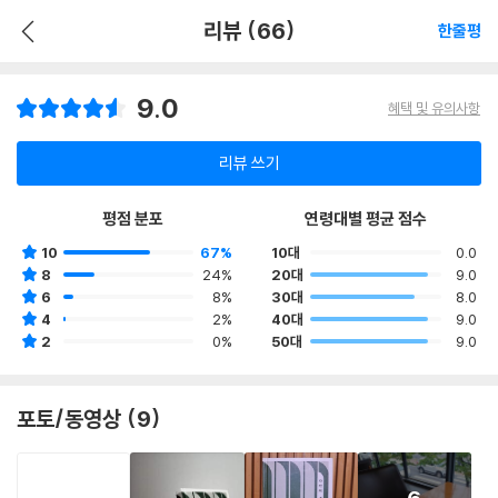
리뷰 (66)
한줄평
9.0
혜택 및 유의사항
리뷰 쓰기
평점 분포
연령대별 평균 점수
10
67%
10대
0.0
8
24%
20대
9.0
6
8%
30대
8.0
4
2%
40대
9.0
2
0%
50대
9.0
포토/동영상 (9)