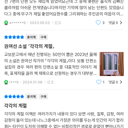
선 7편의 단편 모두 재밌게 읽었어요근데 그 중에 몇편은 솔직히 김빠진
콜라처럼 아쉬운 전개였습니다하지만 기억에 많이 남는 단편도 있었습니
다그 중에 무구가 제일 좋았어요현수를 그리워하는 주인공의 마음이 이해
가 많이 됐어요각각의 계절을 나려면 각각의 힘듦이 필요하다는 작가님의
a******9
2023.06.03.
신고
3
댓글
0
메세지에는 깊이 공
종이책
구매
권여선 소설 『각각의 계절』
교보문고에서 매년 진행되는 50인이 뽑은 2023년 올해
의 소설은 권여선 작가의 『각각의 계절』이다. 보통 단편소
설집의 경우 여러 편의 단편소설 중 대표적인 이야기 제
목, 표제작을 골라 책 제목으로 선정하는 경우가 대부분이
다. 하지만 소설집 『각각의 계절』은 다르다. 책에 수록된
i***9
2024.01.08.
신고
1
댓글
0
일곱 편의 단편 중 ＜하늘 높이 아름답게＞의 마지막 문
장이 책의 제목으로 채택되었다
종이책
구매
각각의 계절
각각의 계절 이책은 여러가지가 내용이 있다 보면 사랑, 질투, 감정, 여러
감정이 들이 있는데 나느그중에서 가장큰 의미를 두는게 인간의 자기 합리
화는 타인이 도저히 이해할 수 없는 비합리적인 경로로 끝없이 뻗어나가기