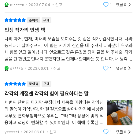
두 모녀 사이의 연결을 천만 개의 실버들로 비유한 것 같다. 끊어낼 수 없는
m****n
2023.07.04.
신고
1
댓글
0
두 모녀
종이책
구매
인생 작가의 인생 책
나의 과거, 현재, 미래의 모습을 보여주는 것 같은 작가, 감사합니다. 나와
동시대에 살아주셔서, 이 힘든 시기에 신간을 내 주셔서… 덕분에 위로와
새 힘을 얻고 일어납니다. 앞으로도 깊은 통찰을 담아 글을 써 주세요. 작가
님을 단 한번도 만나지 못했지만 늘 언제나 함께하는 듯 합니다. 내 생각 내
마음을 읽어 줘서 고맙습니다.소설집에 수록된 모든 단편소설이 다 좋기가
s****5
2023.06.01.
신고
1
댓글
0
쉽지 않
종이책
구매
각각의 계절엔 각각의 힘이 필요하다는 말
세번째 단편의 마지막 문장에서 제목을 따왔다는 작가님
의 말씀이 기억난다. 한 결 같음으로 살아나가기에 세상은
너무도 변화무쌍하므로 우리는 그때그때 상황에 맞춰 적
응하고 적당히 변화할 수 있어야한다. 이 책에 수록된 단
편들은 모두 지난 기억을 곱씹고 과거를 되새기는 인물들
y*****1
2023.06.01.
신고
1
댓글
0
을 그리고 있다. 과거는 묻어두라고들 하지만, 권여선 작