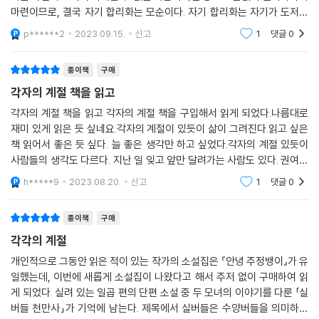
마련이므로, 결국 자기 합리화는 모순이다. 자기 합리화는 자기가 도저히
합리화될 수 없는 경우에만 작동하는 기제이니까. 그러나 우리는 어떠한
p******2
2023.09.15.
신고
1
댓글
0
것이라도 합리적
종이책
구매
각자의 계절 책을 읽고
각자의 계절 책을 읽고 각자의 계절 책을 구입해서 읽게 되었다.나름대로
재미 있게 읽은 듯 싶네요.각자의 계절이 있듯이 삶이 그려진다.읽고 싶은
책 읽어서 좋은 듯 싶다. 늘 좋은 생각만 하고 싶었다.각자의 계절 있듯이
사람들의 생각도 다르다. 지난 일 잊고 앞만 달려가는 사람도 있다. 권여선
작가가 쓴 책은 언제 읽어도 실망 없는 듯각자의 계절 책을 읽으면서 재미
h*****9
2023.08.20.
신고
1
댓글
0
있게 읽은
종이책
구매
각각의 계절
개인적으로 그동안 읽은 적이 있는 작가의 소설집은 『안녕 주정뱅이』가 유
일했는데, 이번에 새롭게 소설집이 나왔다고 해서 주저 없이 구매하여 읽
게 되었다. 실려 있는 일곱 편의 단편 소설 중 두 모녀의 이야기를 다룬 「실
버들 천만사」가 기억에 남는다. 제목에서 실버들은 수양버들을 의미하며