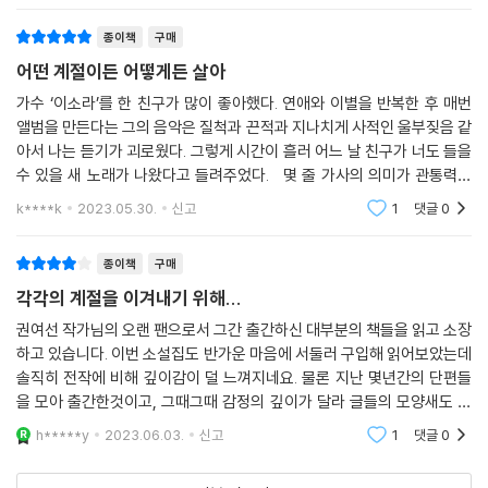
가님은 과거가 언제나 우리 안에 머물고 있기
종이책
구매
어떤 계절이든 어떻게든 살아
가수 ‘이소라’를 한 친구가 많이 좋아했다. 연애와 이별을 반복한 후 매번
앨범을 만든다는 그의 음악은 질척과 끈적과 지나치게 사적인 울부짖음 같
아서 나는 듣기가 괴로웠다. 그렇게 시간이 흘러 어느 날 친구가 너도 들을
수 있을 새 노래가 나왔다고 들려주었다. 몇 줄 가사의 의미가 관통력을
가진 듯 인상적이었다. 사랑은 비극이다. 우리는 서로가 아니고, 추억은
k****k
2023.05.30.
신고
1
댓글
0
종이책
구매
각각의 계절을 이겨내기 위해...
권여선 작가님의 오랜 팬으로서 그간 출간하신 대부분의 책들을 읽고 소장
하고 있습니다. 이번 소설집도 반가운 마음에 서둘러 구입해 읽어보았는데
솔직히 전작에 비해 깊이감이 덜 느껴지네요. 물론 지난 몇년간의 단편들
을 모아 출간한것이고, 그때그때 감정의 깊이가 달라 글들의 모양새도 달
라진거겠지요. 제가 장편을 더 선호하는 경향이기도 하구요.그래도 오랜만
h*****y
2023.06.03.
신고
1
댓글
0
에 권여선 작가님