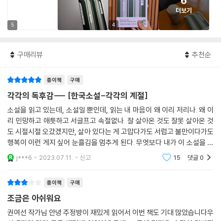
6
더보기
5
4
구매리뷰
추천순
종이책
구매
각각의 독후감--- [한국소설-각각의 계절]
소설을 읽고 있는데, 소설일 뿐인데, 읽는 내 마음이 왜 이리 저리나. 왜 이
리 민망하고 애틋하고 서글프고 속절없나. 잘 살아온 것도 잘못 살아온 것
도 시절시절 오갔겠지만, 살아 있다는 게 고맙다가도 서럽고 불만이다가도
행복이 이런 게지 싶어 눈흘김을 멈추게 된다. 무엇보다 내가 이 소설을 평
온한 상황에서(마음이야 널을 뛰고 있다 해도) 읽고 있는 처지, 이것만으
j***6
2023.07.11.
신고
15
댓글
0
로도 난 불평
종이책
구매
조금은 아쉬워요
권여선 작가님 안녕 주정뱡이 재밌게 읽어서 이번 책도 기대 많았습니다우