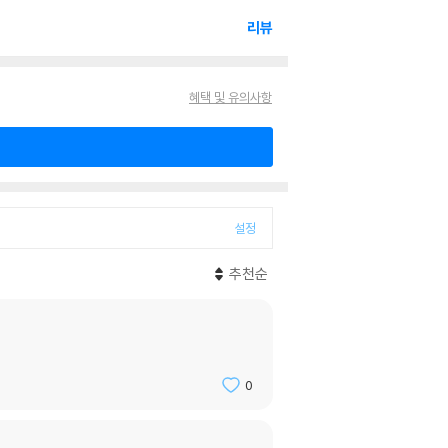
리뷰
혜택 및 유의사항
설정
추천순
0