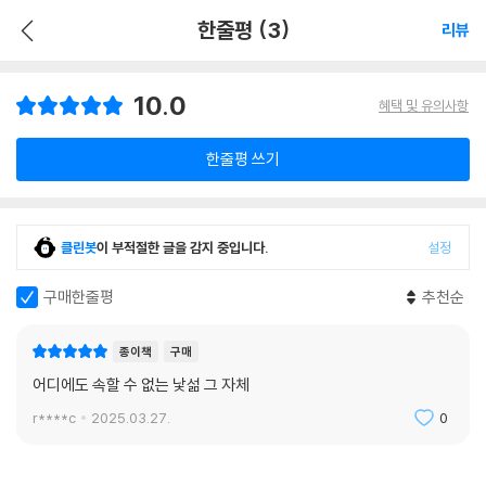
한줄평 (3)
리뷰
10.0
혜택 및 유의사항
한줄평 쓰기
클린봇
이 부적절한 글을 감지 중입니다.
설정
구매한줄평
추천순
종이책
구매
어디에도 속할 수 없는 낯섦 그 자체
r****c
2025.03.27.
0