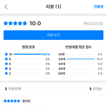
리뷰 (1)
한줄평
10.0
혜택 및 유의사항
리뷰 쓰기
평점 분포
연령대별 평균 점수
10
100%
10대
0.0
8
0%
20대
10.0
6
0%
30대
0.0
4
0%
40대
0.0
2
0%
50대
0.0
리뷰전체
추천순
종이책