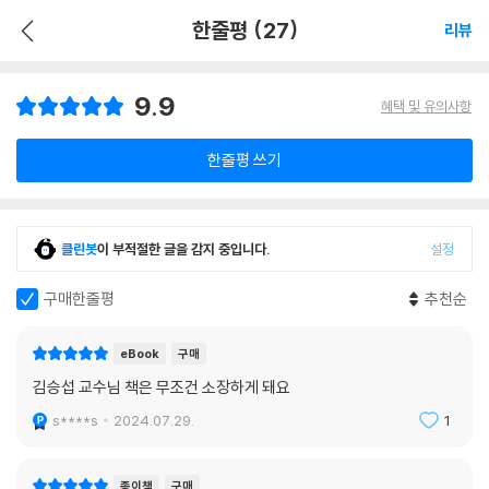
한줄평 (27)
리뷰
9.9
혜택 및 유의사항
한줄평 쓰기
클린봇
이 부적절한 글을 감지 중입니다.
설정
구매한줄평
추천순
eBook
구매
김승섭 교수님 책은 무조건 소장하게 돼요
s****s
2024.07.29.
1
종이책
구매