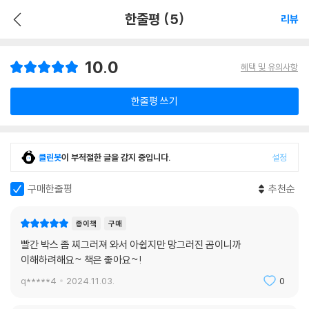
한줄평 (5)
리뷰
10.0
혜택 및 유의사항
한줄평 쓰기
클린봇
이 부적절한 글을 감지 중입니다.
설정
구매한줄평
추천순
종이책
구매
빨간 박스 좀 찌그러져 와서 아쉽지만 망그러진 곰이니까
이해하려해요~ 책은 좋아요~!
q*****4
2024.11.03.
0