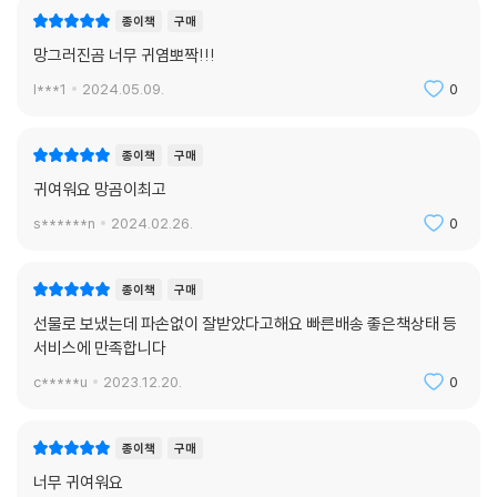
종이책
구매
망그러진곰 너무 귀염뽀짝!!!
l***1
2024.05.09.
0
종이책
구매
귀여워요 망곰이최고
s******n
2024.02.26.
0
종이책
구매
선물로 보냈는데 파손없이 잘받았다고해요 빠른배송 좋은책상태 등
서비스에 만족합니다
c*****u
2023.12.20.
0
종이책
구매
너무 귀여워요