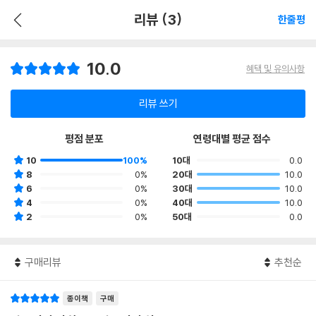
리뷰 (3)
한줄평
10.0
혜택 및 유의사항
리뷰 쓰기
평점 분포
연령대별 평균 점수
10
100%
10대
0.0
8
0%
20대
10.0
6
0%
30대
10.0
4
0%
40대
10.0
2
0%
50대
0.0
구매리뷰
추천순
종이책
구매