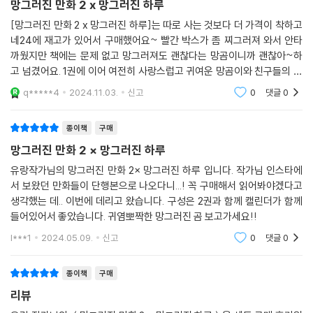
망그러진 만화 2 x 망그러진 하루
[망그러진 만화 2 x 망그러진 하루]는 따로 사는 것보다 더 가격이 착하고
네24에 재고가 있어서 구매했어요~ 빨간 박스가 좀 찌그러져 와서 안타
까웠지만 책에는 문제 없고 망그러져도 괜찮다는 망곰이니까 괜찮아~하
고 넘겼어요. 1권에 이어 여전히 사랑스럽고 귀여운 망곰이와 친구들의 이
야기 재미있게 잘 봤습니다~ 다음권도 기다릴게요~!!
q*****4
2024.11.03.
신고
0
댓글
0
종이책
구매
망그러진 만화 2 × 망그러진 하루
유랑작가님의 망그러진 만화 2× 망그러진 하루 입니다. 작가님 인스타에
서 보왔던 만화들이 단행본으로 나오다니...! 꼭 구매해서 읽어봐야겠다고
생각했는 데.. 이번에 데리고 왔습니다. 구성은 2권과 함께 캘린더가 함께
들어있어서 좋았습니다. 귀염뽀짝한 망그러진 곰 보고가세요!!
l***1
2024.05.09.
신고
0
댓글
0
종이책
구매
리뷰