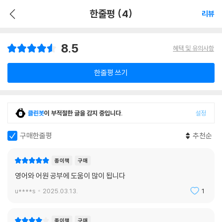
한줄평 (4)
리뷰
8.5
혜택 및 유의사항
한줄평 쓰기
클린봇
이 부적절한 글을 감지 중입니다.
설정
구매한줄평
추천순
종이책
구매
영어와 어원 공부에 도움이 많이 됩니다
u****s
2025.03.13.
1
종이책
구매