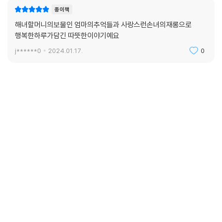
종이책
해녀할머니의보물인 엄마의추억들과 사랑스런손녀의재롱으로
행복한하루가담긴 따뜻한이야기예요
j******0
2024.01.17.
0