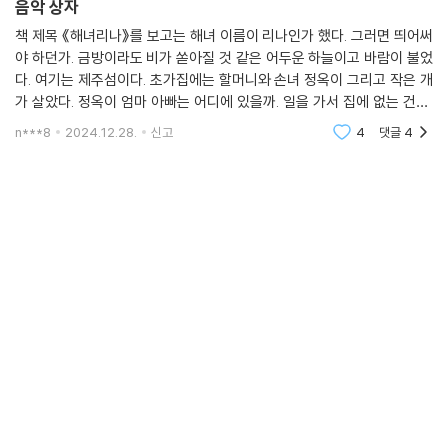
음악 상자
책 제목 《해녀리나》를 보고는 해녀 이름이 리나인가 했다. 그러면 띄어써
야 하던가. 금방이라도 비가 쏟아질 것 같은 어두운 하늘이고 바람이 불었
다. 여기는 제주섬이다. 초가집에는 할머니와 손녀 정옥이 그리고 작은 개
가 살았다. 정옥이 엄마 아빠는 어디에 있을까. 일을 가서 집에 없는 건지,
다른 곳에 살고 정옥이를 할머니 집에 맡겨둔 걸지. 그건 알기 어렵겠다. 나
n***8
2024.12.28.
신고
4
댓글
4
오지 않은