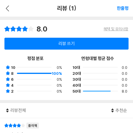
리뷰 (1)
한줄평
8.0
혜택 및 유의사항
리뷰 쓰기
평점 분포
연령대별 평균 점수
10
0%
10대
0.0
8
100%
20대
0.0
6
0%
30대
0.0
4
0%
40대
0.0
2
0%
50대
8.0
리뷰전체
추천순
종이책