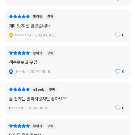
종이책
구매
재미있게 잘 읽었습니다
r******9
2024.09.23.
0
종이책
구매
책목로보고 구입!
d***k
2024.08.16.
0
eBook
구매
좀 쉽게는 읽히지않지만 좋아요^^
b*****r
2024.08.15.
0
종이책
구매