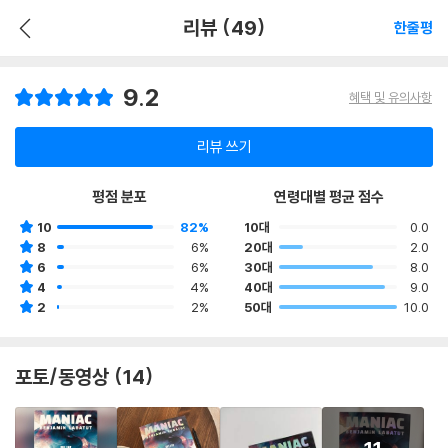
리뷰 (49)
한줄평
9.2
혜택 및 유의사항
리뷰 쓰기
평점 분포
연령대별 평균 점수
10
82%
10대
0.0
8
6%
20대
2.0
6
6%
30대
8.0
4
4%
40대
9.0
2
2%
50대
10.0
포토/동영상 (14)