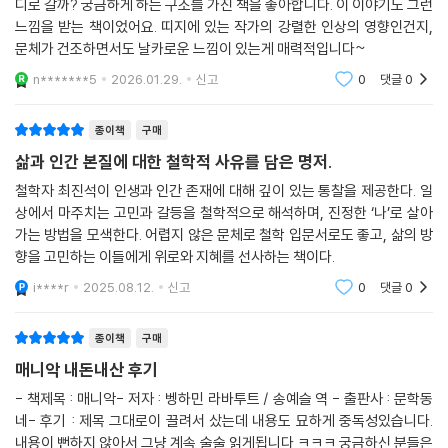
디로 갈까? 궁금하게 하는 구조를 가진 책을 좋아합니다. 이 이야기도 그런
느낌을 받는 책이었어요. 띠지에 있는 작가의 강렬한 인상의 영향인건지,
문체가 건조하면서도 날카로운 느낌이 있는게 매력적입니다~
n*******5
2026.01.29.
신고
0
댓글
0
종이책
구매
삶과 인간 본질에 대한 철학적 사유를 담은 명저.
철학자 최진석이 인생과 인간 존재에 대해 깊이 있는 통찰을 제공한다. 일
상에서 마주치는 고민과 갈등을 철학적으로 해석하며, 진정한 ‘나’로 살아
가는 방법을 모색한다. 어렵지 않은 문체로 철학 입문서로도 좋고, 삶의 방
향을 고민하는 이들에게 위로와 지혜를 선사하는 책이다.
i****r
2025.08.12.
신고
0
댓글
0
종이책
구매
매니악 내돈내산 후기
- 책제목 : 매니악- 저자 : 벵하민 라바투트 / 송예슬 역 - 출판사 : 문학동
네- 후기 : 제목 그대로이 끌려서 샀는데 내용도 묘하게 중독성있습니다.
내용이 뻔하지 않아서 그냥 계속 술술 읽게됩니다 ㅋㅋㅋ 궁금하신 분들은