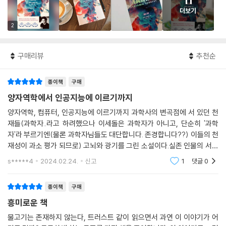
11
더보기
2
구매리뷰
추천순
종이책
구매
양자역학에서 인공지능에 이르기까지
양자역학, 컴퓨터, 인공지능에 이르기까지 과학사의 변곡점에 서 있던 천
재들(과학자..라고 하려했으나 이세돌은 과학자가 아니고, 단순히 '과학
자'라 부르기엔(물론 과학자님들도 대단합니다. 존경합니다??) 이들의 천
재성이 과소 평가 되므로) 고뇌와 광기를 그린 소설이다.실존 인물의 서사
에 허구를 가미한 것이지만, 전작 ＜우리가 세상을 이해하길 멈출 때＞에
s*****4
2024.02.24.
신고
1
댓글
0
서 그랬던 것처럼, 어
종이책
구매
흥미로운 책
물고기는 존재하지 않는다, 트러스트 같이 읽으면서 과연 이 이야기가 어