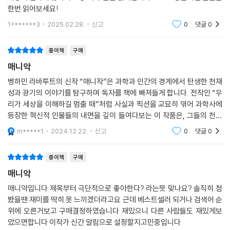
한번 읽어보세요!
1*******3
2025.02.28.
신고
0
댓글
0
종이책
구매
매니악
벵하민 라바투트의 신작 “매니작”은 과학과 인간의 경계에서 탄생한 천재
성과 광기의 이야기를 탐구하며 독자를 책에 빠져들게 합니다. 전작인 “우
리가 세상을 이해하길 멈출 때”처럼 사실과 픽션을 교묘히 엮어 과학사에
등장한 혁신적 인물들의 내면을 깊이 들여다보는 이 작품은, 그들의 천재
적 발견이 가져온 윤리적, 철학적 딜레마를 예리하게 묘사하고있습다. 특
m*****1
2024.12.22.
신고
0
댓글
0
히 원자폭탄,
종이책
구매
매니악
매니악입니다 제목부터 극단적으로 좋아한다? 라는뜻 맞나요? 솔직히 첨
봤을땐 재미를 딱히 못 느끼겠더라고요 근데 베스트셀러 되거나 검색어 순
위에 오른거보고 구매결정하였습니다 재밌으니 다른 사람들도 재밌게보
았으면합니다 이작가 신간 알림으로 설정할지고민중입니다