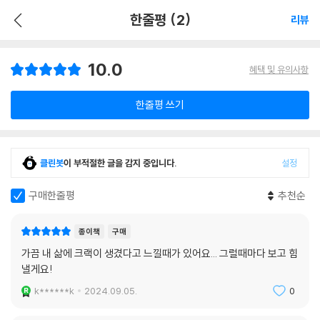
한줄평 (2)
리뷰
10.0
혜택 및 유의사항
한줄평 쓰기
클린봇
이 부적절한 글을 감지 중입니다.
설정
구매한줄평
추천순
종이책
구매
가끔 내 삶에 크랙이 생겼다고 느낄때가 있어요... 그럴때마다 보고 힘
낼게요!
k******k
2024.09.05.
0