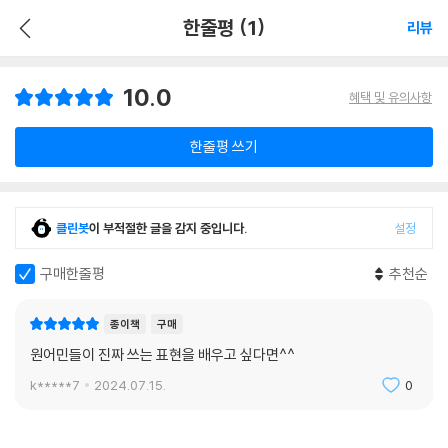
한줄평 (1)
리뷰
10.0
혜택 및 유의사항
한줄평 쓰기
클린봇
이 부적절한 글을 감지 중입니다.
설정
구매한줄평
추천순
종이책
구매
원어민들이 진짜 쓰는 표현을 배우고 싶다면^^
k*****7
2024.07.15.
0