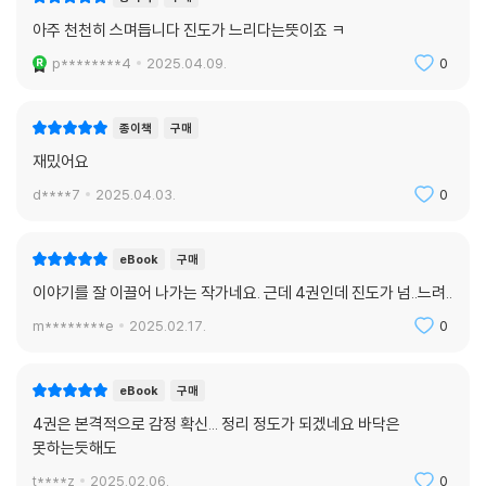
아주 천천히 스며듭니다 진도가 느리다는뜻이죠 ㅋ
p********4
2025.04.09.
0
종이책
구매
재밌어요
d****7
2025.04.03.
0
eBook
구매
이야기를 잘 이끌어 나가는 작가네요. 근데 4권인데 진도가 넘..느려..
m********e
2025.02.17.
0
eBook
구매
4권은 본격적으로 감정 확신... 정리 정도가 되겠네요 바닥은
못하는듯해도
t****z
2025.02.06.
0