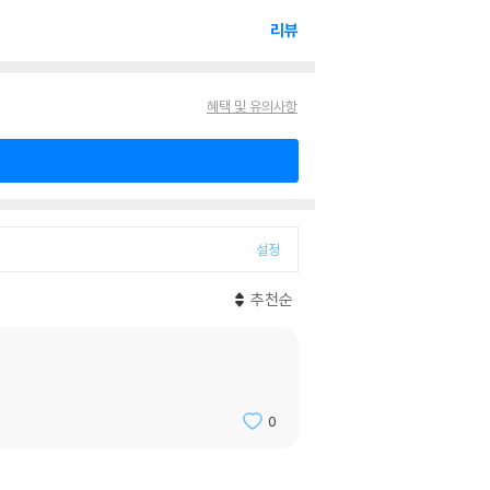
리뷰
혜택 및 유의사항
설정
추천순
0