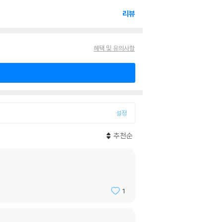
리뷰
혜택 및 유의사항
설정
추천순
1