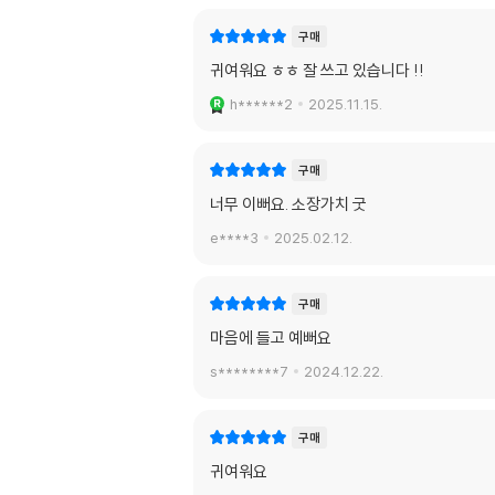
구매
귀여워요 ㅎㅎ 잘 쓰고 있습니다 !!
h******2
2025.11.15.
구매
너무 이뻐요. 소장가치 굿
e****3
2025.02.12.
구매
마음에 들고 예뻐요
s********7
2024.12.22.
구매
귀여워요