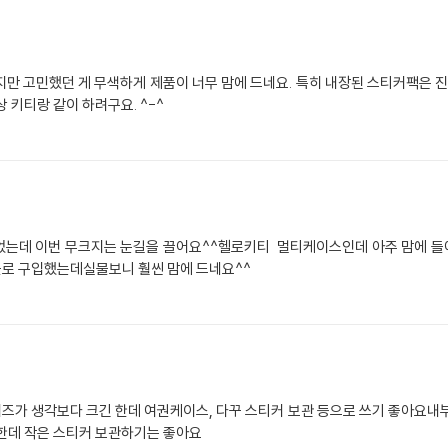
만 고민했던 게 무색하게 제품이 너무 맘에 드네요. 특히 내장된 스티커팩은 진
 키티랑 같이 하려구요. ^-^
었는데 이번 무크지는 눈길을 끌어요^^헬로키티 멀티케이스인데 아주 맘에 들
로 구입했는데실물보니 훨씬 맘에 드네요^^
즈가 생각보다 크긴 한데 여권케이스, 다꾸 스티커 보관 등으로 쓰기 좋아요내부
한데 작은 스티커 보관하기는 좋아요