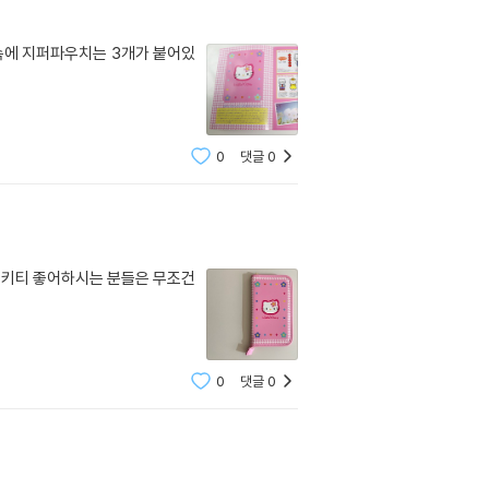
에 지퍼파우치는 3개가 붙어있
0
댓글
0
로키티 좋어하시는 분들은 무조건
0
댓글
0