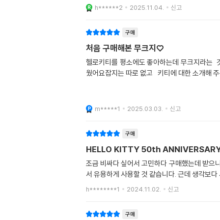
h******2
2025.11.04.
신고
구매
처음 구매해본 무크지♡
헬로키티를 평소에도 좋아하는데 무크지라는 것
웠어요잡지는 따로 없고 키티에 대한 소개해 주
m*****1
2025.03.03.
신고
구매
HELLO KITTY 50th ANNIVERS
조금 비싸다 싶어서 고민하다 구매했는데 받으니
서 유용하게 사용할 것 같습니다. 근데 생각보다
h********1
2024.11.02.
신고
구매