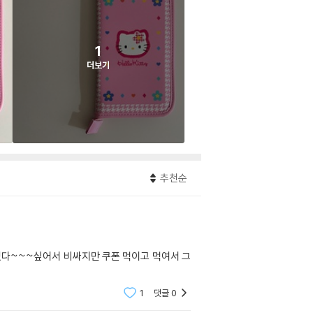
1
더보기
추천순
다~~~싶어서 비싸지만 쿠폰 먹이고 먹여서 그
1
댓글
0