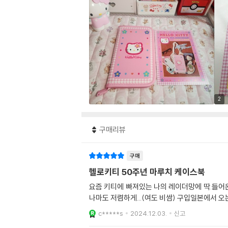
2
구매리뷰
구매
헬로키티 50주년 마루치 케이스북
요즘 키티에 빠져있는 나의 레이더망에 딱.들
나마도 저렴하게...(여도 비쌈) 구입일본에서 
c*****s
2024.12.03.
신고