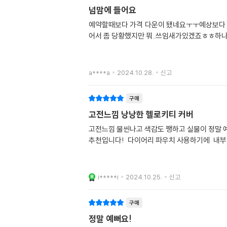
넘맘에 들어요
예약할때보다 가격 다운이 됐네요ㅜㅜ예상보다 
어서 좀 당황했지만 뭐..쓰임새가있겠죠ㅎㅎ하
a****a
2024.10.28.
신고
구매
고전느낌 낭낭한 헬로키티 커버
고전느낌 물씬나고 색감도 쨍하고 실물이 정말 
추천입니다! 다이어리 파우치 사용하기에 내부 
i*****i
2024.10.25.
신고
구매
정말 예뻐요!