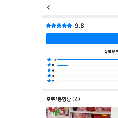
9.8
평점 분
10
8
6
4
2
포토/동영상 (4)