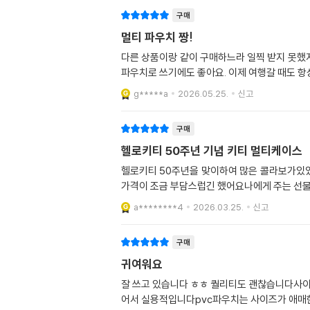
구매
멀티 파우치 짱!
다른 상품이랑 같이 구매하느라 일찍 받지 못했지
파우치로 쓰기에도 좋아요. 이제 여행갈 때도 항상
g*****a
2026.05.25.
신고
구매
헬로키티 50주년 기념 키티 멀티케이스
헬로키티 50주년을 맞이하여 많은 콜라보가있
가격이 조금 부담스럽긴 했어요나에게 주는 선물
a********4
2026.03.25.
신고
구매
귀여워요
잘 쓰고 있습니다 ㅎㅎ 퀄리티도 괜찮습니다사이
어서 실용적입니다pvc파우치는 사이즈가 애매