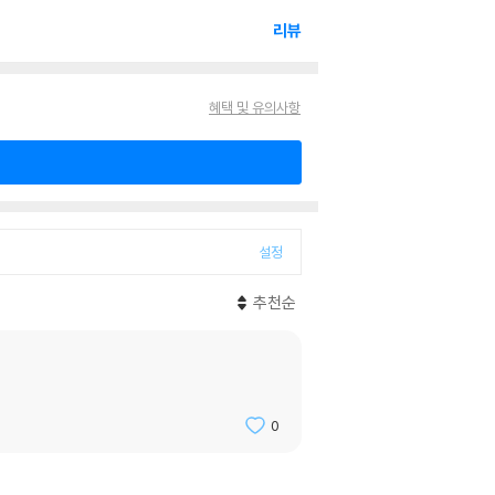
리뷰
혜택 및 유의사항
설정
추천순
0