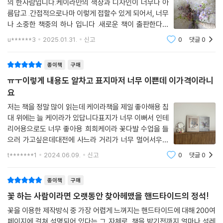
의 한사람입니다.케이라만의 색상과 디자인이 너무나 아
름답고 .간접적으로나마 이렇게 접할수 있게 되어서, 너무
나 소중한 책중의 하나 입니다 .새로운 책이 출판한다고
해서 너무나 기대했는데.. 이렇게 구매할수 있어서 너무나
u******3
2025.01.31.
신고
0
댓글
0
기쁘네요..
종이책
구매
ㅠㅜ이렇게 내용도 알차고 표지마저 너무 이쁜데 이가격이라니
요
저는 책을 정말 많이 읽는데 케이라책을 제일 좋아해용 침
대 위에는 늘 케이라가 있답니다표지가 너무 이뻐서 인테
리어용으로도 너무 좋아용 희희케이라 꽃다발 수업을 들
으러 가고싶은데대전에 사느라 거리가 너무 멀어서우선
책으로라도 먼저 배워보려구용차곡차곡 연습해서 온라인
t*******1
2024.06.09.
신고
0
댓글
0
판매도 꼭 해볼게요!!너무 좋은 책 내주셔서 감사합니다
~
종이책
구매
꽃 하는 사람이라면 오랫동안 찾아헤맸을 핸드타이드의 정석!
꽃을 이용한 제작방식 중 가장 어렵게 느껴지는 핸드타이드에 대해 200여
페이지에 걸쳐 설명되어 있다는 그 자체로, 책을 받기전까지 얼마나 설레