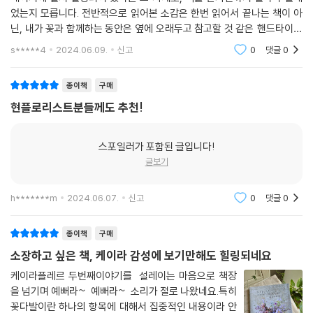
었는지 모릅니다. 전반적으로 읽어본 소감은 한번 읽어서 끝나는 책이 아
닌, 내가 꽃과 함께하는 동안은 옆에 오래두고 참고할 것 같은 핸드타이드
의 정석과 같은 느낌이었습니다!원장님의 작품 뿐만 아니라 어쩌면 평소
s*****4
2024.06.09.
신고
0
댓글
0
보기힘든 꽃들의 사
종이책
구매
현플로리스트분들께도 추천!
스포일러가 포함된 글입니다!
글보기
h*******m
2024.06.07.
신고
0
댓글
0
종이책
구매
소장하고 싶은 책, 케이라 감성에 보기만해도 힐링되네요
케이라플레르 두번째이야기를 설레이는 마음으로 책장
을 넘기며 예뻐라~ 예뻐라~ 소리가 절로 나왔네요.특히
꽃다발이란 하나의 항목에 대해서 집중적인 내용이라 안