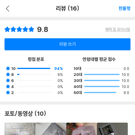
리뷰 (16)
한줄평
9.8
혜택 및 유의사항
리뷰 쓰기
평점 분포
연령대별 평균 점수
10
94%
10대
0.0
8
6%
20대
10.0
6
0%
30대
10.0
4
0%
40대
10.0
2
0%
50대
9.0
포토/동영상 (10)