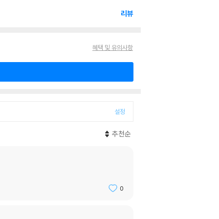
리뷰
혜택 및 유의사항
설정
추천순
0