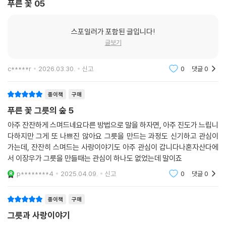
푸른 꽃 05
스포일러가 포함된 글입니다!
글보기
c*****r
2026.03.30.
신고
0
댓글
0
종이책
구매
푸른 꽃 그릇의 숲 5
아주 잔잔하게 스며드네요다른 방법으로 말을 하자면, 아주 진도가 느립니
다하지만 그게 또 나쁘진 않아요 그릇을 만드는 과정도 신기하고 관심이
가는데, 잔잔히 스며드는 사랑이야기도 아주 관심이 갑니다나혼자산다에
서 이장우가 그릇을 만들때는 관심이 하나도 없었는데 말이죠
p********4
2025.04.09.
신고
0
댓글
0
종이책
구매
그릇과 사랑이야기