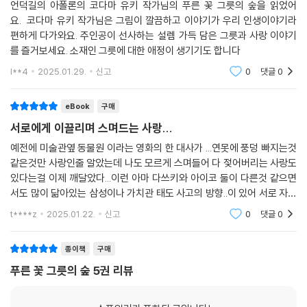
언덕길의 아폴론의 코다마 유키 작가님의 푸른 꽃 그릇의 숲을 읽었어
요. 코다마 유키 작가님은 그림이 깔끔하고 이야기가 우리 인생이야기라
편하게 다가와요. 주인공이 선사하는 설렘 가득 담은 그릇과 사랑 이야기
를 즐거보세요. 소재인 그릇에 대한 애정이 생기기도 합니다
l**4
2025.01.29.
신고
0
댓글
0
eBook
구매
서로에게 이끌리며 스며드는 사랑...
예전에 미술관옆 동물원 이라는 영화의 한 대사가 ...연못에 풍덩 빠지는것
같은것만 사랑인줄 알았는데 나도 모르게 스며들어 다 젖어버리는 사랑도
있다는걸 이제 깨달았다...이런 아마 다쓰키와 아이코 둘이 다른것 같으면
서도 많이 닮아있는 삼성이나 가치관 태도 사고의 방향..이 있어 서로 자석
처럼 끌리는 것을 일하거나 어딜 가거나 하며 자연스레 두근거리고 마음이
t****z
2025.01.22.
신고
0
댓글
0
동요하는걸
종이책
구매
푸른 꽃 그릇의 숲 5권 리뷰