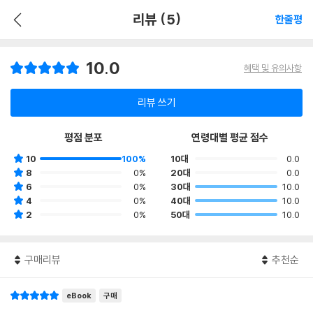
리뷰 (5)
한줄평
10.0
혜택 및 유의사항
리뷰 쓰기
평점 분포
연령대별 평균 점수
10
100%
10대
0.0
8
0%
20대
0.0
6
0%
30대
10.0
4
0%
40대
10.0
2
0%
50대
10.0
구매리뷰
추천순
eBook
구매