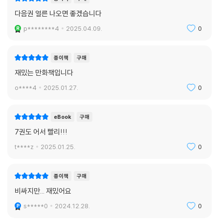
다음권 얼른 나오면 좋겠습니다
p********4
2025.04.09.
0
종이책
구매
재밌는 만화책입니다
o****4
2025.01.27.
0
eBook
구매
7권도 어서 빨리!!!
t****z
2025.01.25.
0
종이책
구매
비싸지만... 재밌어요
s*****0
2024.12.28.
0