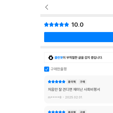
10.0
클린봇
이 부적절한 글을 감지 중입니다.
구매한줄평
종이책
구매
처음만 잘 견디면 재미난 사회비평서
m*****8
2025.02.01.
종이책
구매