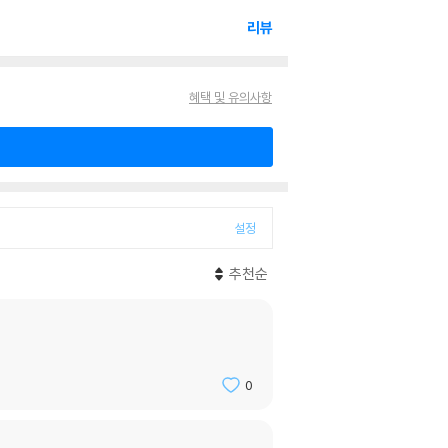
리뷰
혜택 및 유의사항
설정
추천순
0