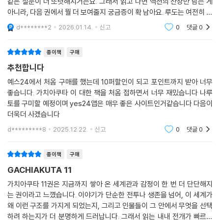
같은 질문이 더 또렷해지거든요. 그래서 읽고 나면 액션의 잔상만 남는 게
아니라, 다음 권에서 뭘 더 보여줄지 궁금증이 확 남아요. 루도는 여전히 거
칠고 직진인데, 그 직진이 주변 인물들과 부딪히면서 생기는 긴장감이 꽤
d********2
2026.01.14.
신고
0
댓글
0
맛있었어
종이책
구매
추천합니다
예스24에서 처옴 구매를 했는데 10퍼할인이 되고 포인트까지 받아 너무
좋습니다. 가치아쿠타 이 대한 책을 처옴 접하면서 너무 재밌습니다 나루
토를 구미할 예정이며 yes24앱은 매우 좋은 사이트인거같습니다 다음이
더욱더 사겠습니다
d*********8
2025.12.22.
신고
0
댓글
0
종이책
구매
GACHIAKUTA 11
가치아쿠타 11권은 지금까지 쌓아 온 세계관과 감정이 한 번 더 단단해지
는 권이라고 느꼈습니다. 이야기가 단순한 전투나 생존을 넘어, 이 세계가
왜 이런 구조를 가지게 되었는지, 그리고 인물들이 그 안에서 무엇을 선택
하려 하는지가 더 분명하게 드러납니다. 그래서 읽는 내내 전개가 빠르다