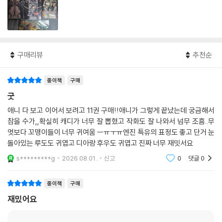
구매리뷰
추천순
종이책
구매
굿
애니 다 보고 이어서 보려고 11권 구매!!애니가 그렇게 끝났는데 궁금해서
참을 수가,,확실히 캐디가 너무 잘 뽑혔고 작화도 잘 나와서 넘무 조흠..무
엇보다 꼬맹이들이 너무 귀여움 ㅡㅠㅜㅠ엔진 특유의 표정도 좋고 단거 눈
돌아있는 루도도 귀엽고 디아랑 후우도 귀엽고 진짜 너무 재밋서요
s*********g
2026.08.01.
신고
0
댓글
0
종이책
구매
재밌어요