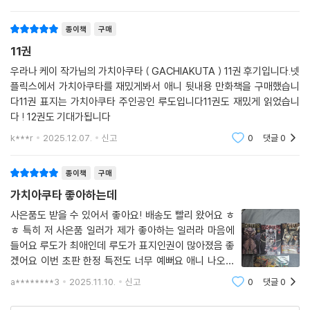
직접 관
종이책
구매
11권
우라나 케이 작가님의 가치아쿠타 ( GACHIAKUTA ) 11권 후기입니다.넷
플릭스에서 가치아쿠타를 재밌게봐서 애니 뒷내용 만화책을 구매했습니
다11권 표지는 가치아쿠타 주인공인 루도입니다11권도 재밌게 읽었습니
다 ! 12권도 기대가됩니다
k***r
2025.12.07.
신고
0
댓글
0
종이책
구매
가치아쿠타 좋아하는데
사은품도 받을 수 있어서 좋아요! 배송도 빨리 왔어요 ㅎ
ㅎ 특히 저 사은품 일러가 제가 좋아하는 일러라 마음에
들어요 루도가 최애인데 루도가 표지인권이 많아졌음 좋
겠어요 이번 초판 한정 특전도 너무 예뻐요 애니 나오기
시작하면서 인기 많아진 것 같아서기분이 좋네요
a********3
2025.11.10.
신고
0
댓글
0