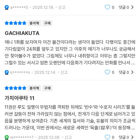
기보다는 묵직하다는 인상이 강했습니다.특히 11권에서는 주인공의 분노
a******5
2025.12.18.
신고
0
댓글
0
가 이전과는 조금
종이책
구매
GACHIAKUTA
애니 1화를 보자마자 이건 물건이다라는 생각이 들었다. 다행이도 중간에
기다림없이 24회를 앞두고 있지만 그 이후의 얘기가 너무나도 궁금해서
안 찾아볼수가 없었다. 그림체도 너무나 내취향이고 아무는 좀 그렇지만
그럴수 있는 서사고 암튼 오랜만에 다음화가 기다려지는 만화를 만나서 반
갑다.
k*******n
2025.12.14.
신고
0
댓글
0
종이책
구매
가치아쿠타 11
11권은 루도 일행이 무법자를 격퇴한 뒤에도 ‘반수’와 ‘수호자 시리즈’를 둘
러싼 갈등이 전혀 가라앉지 않는 점에서, 전개가 다음 단계로 넘어가고 있
음을 분명하게 보여준다. 기존 세계의 질서와 기술, 유물의 의미가 조금씩
드러나는 가운데, 이번 권에서는 새로운 세력인 ‘옥졸(獄卒)’이 등장해 이
야기에 커다란 축이 더해진다. 하계를 관리하는 존재들이 루도의 행동에
m********7
2025.12.09.
신고
0
댓글
0