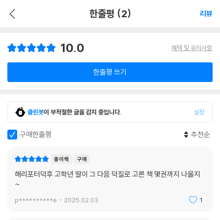
한줄평 (2)
리뷰
10.0
혜택 및 유의사항
한줄평 쓰기
클린봇
이 부적절한 글을 감지 중입니다.
설정
구매한줄평
추천순
종이책
구매
해리포터덕후 고학년 딸이 그 다음 덕질로 고른 책 몇권까지 나올지
~
p**********e
2025.02.03.
1