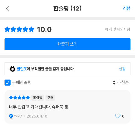
한줄평 (12)
리뷰
10.0
혜택 및 유의사항
한줄평 쓰기
클린봇
이 부적절한 글을 감지 중입니다.
설정
구매한줄평
추천순
종이책
구매
너무 반갑고 기대됩니다. 슈퍼북 짱!
f**7
2025.04.10.
0