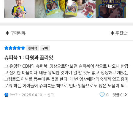
1
더보기
구매리뷰
추천순
종이책
구매
슈퍼북 1 : 다윗과 골리앗
그 유명한 CBN의 슈퍼북. 영상으로만 보던 슈퍼북이 책으로 나오니 반갑
고 신기한 마음이다. 내용 유익한 것이야 말 할 것도 없고 생생하고 재밌는
그림들도 이해를 돕는데 큰 몫을 한다. 매 번 영상에만 익숙해져 있고 흥미
로워 하는 아이들이 슈퍼북을 책으로 만나 읽음으로도 많은 도움이 되길
바란다.
f**7
2025.04.10.
신고
0
댓글
0