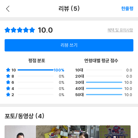
리뷰 (5)
한줄평
10.0
혜택 및 유의사항
리뷰 쓰기
평점 분포
연령대별 평균 점수
10
100%
10대
0.0
8
0%
20대
0.0
6
0%
30대
10.0
4
0%
40대
10.0
2
0%
50대
10.0
포토/동영상 (4)