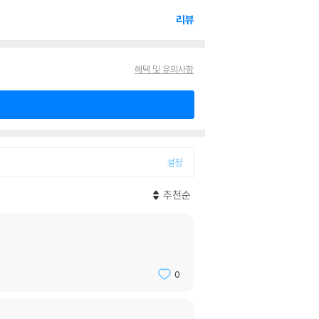
리뷰
혜택 및 유의사항
설정
추천순
0