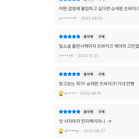
어떤 감정에 몰입하고 싶다면 슈테판 츠바이
a******9
2025.08.02.
종이책
구매
빛소굴 출판사책이자 츠바이크 책이라 고민
l*****6
2023.12.21.
종이책
구매
믿고보는 작가! 슈테판 츠바이크!기대 만빵
e***n
2022.08.31.
종이책
구매
앗 사자마자 전자책이라니 ..ㅠ
d****m
2022.08.27.