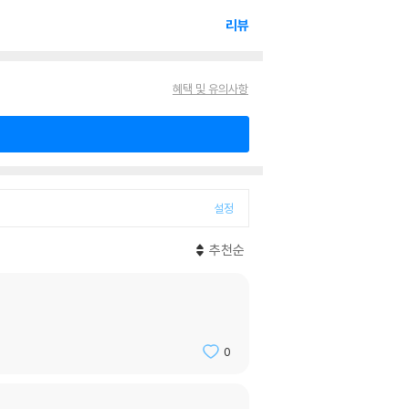
리뷰
혜택 및 유의사항
설정
추천순
0