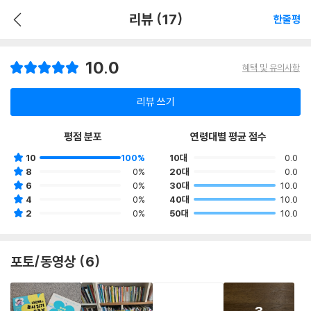
리뷰 (17)
한줄평
10.0
혜택 및 유의사항
리뷰 쓰기
평점 분포
연령대별 평균 점수
10
100%
10대
0.0
8
0%
20대
0.0
6
0%
30대
10.0
4
0%
40대
10.0
2
0%
50대
10.0
포토/동영상 (6)