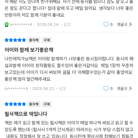
서 배운 시도 있다며 반가워해요. 자기 전에 동시를 읽으니 잠도 잘 오고 좋
은 꿈도 꾼다고 합니다! 침대 맡에 두고 매일 읽어요. 생각보다 너무 좋은
반응이라 저도 함께 기분이 좋네요.
a********4
2026.06.24.
신고
0
댓글
0
종이책
구매
아이와 함께 보기좋은책
나민애작가님책은 아이랑 함께하기 너무좋은 동시집이랍니다. 동시의 해
설과함께 아이의 창작활동도 할수있어 좋은거같아요. 매일 1장씩 꾸준히
보고있는데 아이가 다시 써보며 글을 더 이해할수있는거 같아 좋았어요.
좋은책 많이 발간해주세요.
m********4
2025.06.23.
신고
0
댓글
0
종이책
구매
필사책으로 딱입니다
책은 제가 읽고 함께 있는 필사책은 아이가 매일 하나씩 써보고 읽고 할 수
있도록 했는데 (필사시 1개씩 간식제공) 따라쓰는 시가 부당 스럽지 않고
내용도 적절해서 잘 쓰고 있습니다. 동시란게 평상시에 접해보기 힘들것