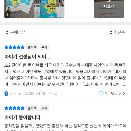
3
더보기
3
구매리뷰
추천순
종이책
구매
아이가 선생님이 되어...
초2 딸아이를 둔 아빠로 최근 나민애 교수님과 나태주 시인의 시에 푹 빠진
저는 역시나 이번 책도 구입해 보았습니다. 책을 펴자마자 아이가 "내가 하
나 읽어줄게" 하더니 동시를 하나 맛깔나게 읽어 줍니다. "그런데 이 부분
이 무슨 의미인지 아빠는 잘 모르겠다" 했더니, "그건 이러이런거 같아. 알
겠지?" 이러면서 매일 저녁 8시가 선생님 놀이 시간으로 되버렸네요^^참
t****s
2025.04.12.
신고
1
댓글
0
잘만든 책 같
종이책
구매
아이가 좋아합니다
동시집을 읽을까.. 있었으면 좋겠다 하는 생각으로 샀는데 아이가 학교에