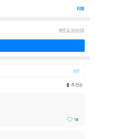
리뷰
혜택 및 유의사항
설정
추천순
18