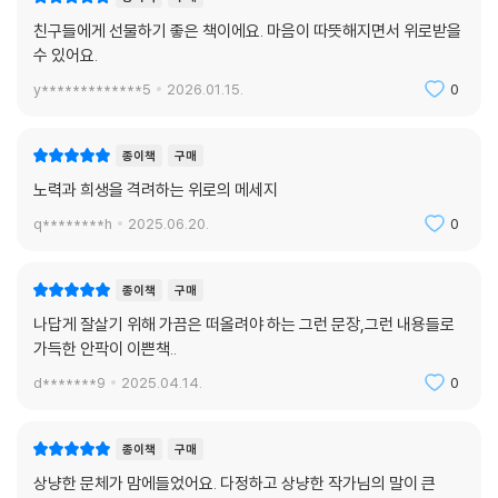
친구들에게 선물하기 좋은 책이에요. 마음이 따뜻해지면서 위로받을
수 있어요.
y*************5
2026.01.15.
0
종이책
구매
노력과 희생을 격려하는 위로의 메세지
q********h
2025.06.20.
0
종이책
구매
나답게 잘살기 위해 가끔은 떠올려야 하는 그런 문장,그런 내용들로
가득한 안팍이 이쁜책..
d*******9
2025.04.14.
0
종이책
구매
상냥한 문체가 맘에들었어요. 다정하고 상냥한 작가님의 말이 큰