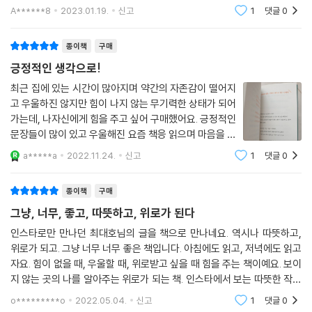
싫어하게 되고, 반대로 좋아하는 사람은 어떠한 미운짓을 해도 좋아하는
A******8
2023.01.19.
신고
1
댓글
0
것… 결국 내
종이책
구매
긍정적인 생각으로!
최근 집에 있는 시간이 많아지며 약간의 자존감이 떨어지
고 우울하진 않지만 힘이 나지 않는 무기력한 상태가 되어
가는데, 나자신에게 힘을 주고 싶어 구매했어요. 긍정적인
문장들이 많이 있고 우울해진 요즘 책응 읽으며 마음을 다
잡고 있습니다. 세상에 많은 행복한 일 들이 여전히 이렇
a*****a
2022.11.24.
신고
1
댓글
0
게 있는데 보지 못했던 것 같아요. 반복되는 일상에 지쳐
서 제자리걸음인 것 같은 내모습에 지금
종이책
구매
그냥, 너무, 좋고, 따뜻하고, 위로가 된다
인스타로만 만나던 최대호님의 글을 책으로 만나네요. 역시나 따뜻하고,
위로가 되고. 그냥 너무 너무 좋은 책입니다. 아침에도 읽고, 저녁에도 읽고
자요. 힘이 없을 때, 우울할 때, 위로받고 싶을 때 힘을 주는 책이예요. 보이
지 않는 곳의 나를 알아주는 위로가 되는 책. 인스타에서 보는 따뜻한 작가
님처럼, 책도 따뜻하네요. 만나는 사람마다 추천하고 다녀요.
o*********o
2022.05.04.
신고
1
댓글
0