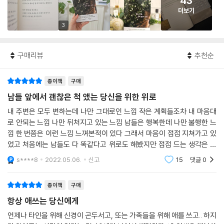
43
더보기
3
구매리뷰
추천순
종이책
구매
남들 앞에서 괜찮은 척 앴는 당신을 위한 위로
내 주변은 모두 변하는데 나만 그대로인 느낌 작은 계획들조차 내 마음대
로 안되는 느낌 나만 뒤처지고 있는 느낌 남들은 행복한데 나만 불행한 느
낌 한 번쯤은 이런 느낌 느껴본적이 있다 그래서 마음이 점점 지쳐가고 있
었고 처음에는 남들도 다 똑같다고 위로도 해봤지만 점점 드는 생각은 나
만 안된다는 느낌이 들었다는 것이다 그러다 이 책을 알게되었고 읽게 되
s****8
2022.05.06.
신고
15
댓글
0
었다 처음엔 세상과
종이책
구매
항상 애쓰는 당신에게
언제나 타인을 위해 신경이 곤두서고, 또는 가족들을 위해 애를 쓰고.. 하지