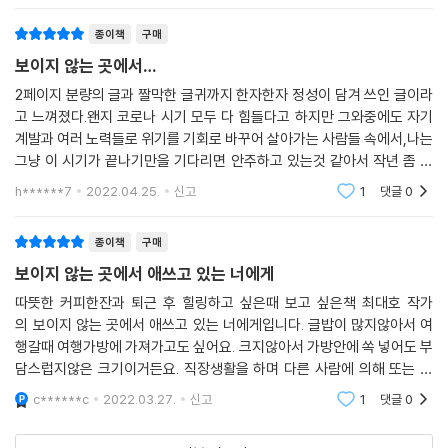
종이책
구매
보이지 않는 곳에서…
2페이지 분량의 글과 짤막한 글귀까지 한자한자 정성이 담겨 쓰인 글이라
고 느껴졌다.왠지 코로나 시기 모두 다 힘들다고 하지만 그와중에도 자기
계발과 여러 노력들로 위기를 기회로 바꾸어 살아가는 사람들 속에서,나는
그냥 이 시기가 끝나기만을 기다리면 안주하고 있는것 같아서 작년 좀 많
이 우울하고 지쳤었다.나는 열심히 살고 있지 않는 것 같아서...책 읽고 열
h******7
2022.04.25.
신고
1
댓글
0
심히 살아보기로
종이책
구매
보이지 않는 곳에서 애쓰고 있는 너에게
따뜻한 커피한잔과 퇴근 후 힐링하고 싶은때 보고 싶은책 최대호 작가
의 보이지 않는 곳에서 애쓰고 있는 너에게입니다. 글밥이 많지않아서 여
행갈때 여행가방에 가져가고도 싶어요. 크지않아서 가방안에 쏙 넣어도 부
담스럽지않은 크기이거든요. 직장생활을 하며 다른 사람에 의해 또는 내
자신에 의해 스스로 상처받을 때 위로받고 싶을때 읽으면 따뜻함이 느껴지
c******c
2022.03.27.
신고
1
댓글
0
는 책이에요.