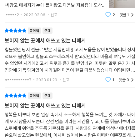
책 광고 메세지가 눈에 들어왔고 다음날 저희집에 도착한
책.2022년을 계약만료인 실직으로 시작한 날들을 보내고
j*****2
2022.02.06.
신고
2
댓글
1
있습니다.자주 맞이하는 계약만료라 괜찮은 줄 알았는데
아닌가 봅니다.남들 앞에서 괜찮은 척
종이책
구매
보이지 않는 곳에서 애쓰고 있는 너에게
힘들었던 당시 선물로 받은 시집인데 읽고서 도움을 많이 받았습니다.정서
적으로 불안하고 힘들고 스트레스까지 받고있던터라 마음의 여유도 가질
수 없었던 시기에읽고서 위로와 용기를 받았네요. 따뜻한 말로 온기가 시
집안에 가득 담겨있어 차가웠던 마음이 한결 따뜻해졌습니다 이맘때면 여
러가지일로 스트레스 받고 힘들어하는데 다시금 읽어볼까해요. 그리고 고
o**********7
2023.01.29.
신고
1
댓글
0
맙다.고마워.!^^
종이책
구매
보이지 않는 곳에서 애쓰고 있는 너에게
행복을 미루다 보면 일상 속에서 소소하게 행복을 느끼는 것 자체가 나에
게 오지 않을지 모른다. 잠깐 멈춤 이라는 시간을 두고, 나를 뒤돌아보며 스
스로에게 위안을 주도록 가르침을 준다. 사람과의 관계에 엄청난 에너지를
쏟으며 살고있는 현실에서, 어차피 싫어하는 사람은 어떠한 이쁜짓을 해도