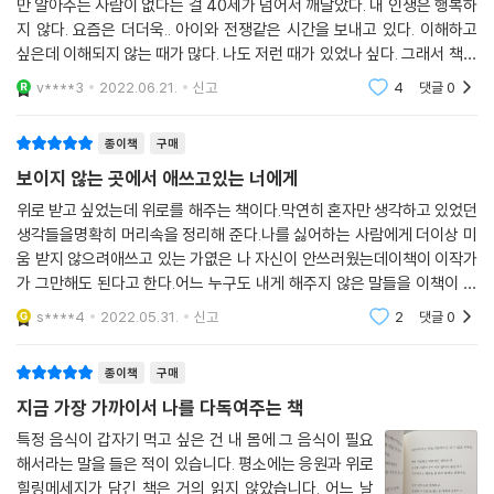
만 알아주는 사람이 없다는 걸 40세가 넘어서 깨달았다. 내 인생은 행복하
지 않다. 요즘은 더더욱.. 아이와 전쟁같은 시간을 보내고 있다. 이해하고
싶은데 이해되지 않는 때가 많다. 나도 저런 때가 있었나 싶다. 그래서 책에
서 위안을, 위로를 받으려고 애쓰고 있다. 그런데 이 책은 그런 나를 위로해
v****3
2022.06.21.
신고
4
댓글
0
종이책
구매
보이지 않는 곳에서 애쓰고있는 너에게
위로 받고 싶었는데 위로를 해주는 책이다.막연히 혼자만 생각하고 있었던
생각들을명확히 머리속을 정리해 준다.나를 싫어하는 사람에게 더이상 미
움 받지 않으려애쓰고 있는 가엾은 나 자신이 안쓰러웠는데이책이 이작가
가 그만해도 된다고 한다.어느 누구도 내게 해주지 않은 말들을 이책이 해
주고 있어 나에게 위로가 된다.더이상 인정받으려고 애쓰지말고 미움받지
s****4
2022.05.31.
신고
2
댓글
0
않으려 알랑방구
종이책
구매
지금 가장 가까이서 나를 다독여주는 책
특정 음식이 갑자기 먹고 싶은 건 내 몸에 그 음식이 필요
해서라는 말을 들은 적이 있습니다. 평소에는 응원과 위로
힐링메세지가 담긴 책은 거의 읽지 않았습니다. 어느 날