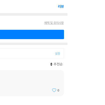
리뷰
혜택 및 유의사항
설정
추천순
0