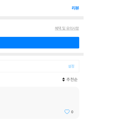
리뷰
혜택 및 유의사항
설정
추천순
0