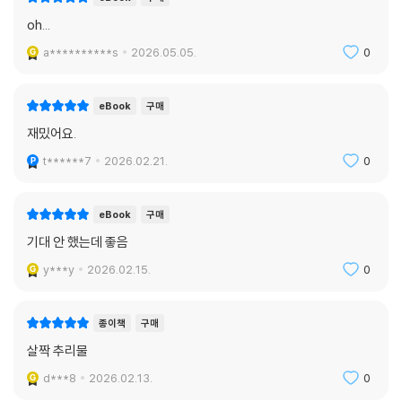
oh...
a**********s
2026.05.05.
0
eBook
구매
재밌어요.
t******7
2026.02.21.
0
eBook
구매
기대 안 했는데 좋음
y***y
2026.02.15.
0
종이책
구매
살짝 추리물
d***8
2026.02.13.
0