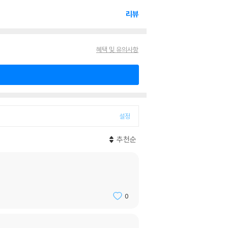
리뷰
혜택 및 유의사항
설정
추천순
0